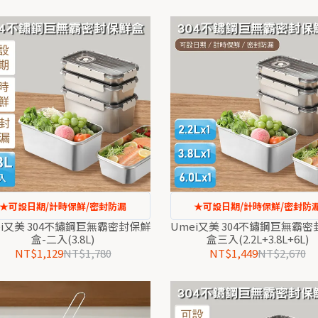
★可設日期/計時保鮮/密封防漏
★可設日期/計時保鮮/密封防
ei又美 304不鏽鋼巨無霸密封保鮮
Umei又美 304不鏽鋼巨無霸
盒-二入(3.8L)
盒三入(2.2L+3.8L+6L)
NT$1,129
NT$1,780
NT$1,449
NT$2,670