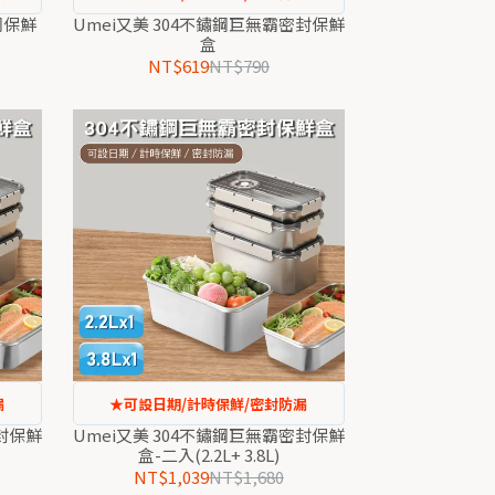
鋼保鮮
Umei又美 304不鏽鋼巨無霸密封保鮮
盒
NT$619
NT$790
漏
★可設日期/計時保鮮/密封防漏
密封保鮮
Umei又美 304不鏽鋼巨無霸密封保鮮
盒-二入(2.2L+ 3.8L)
NT$1,039
NT$1,680