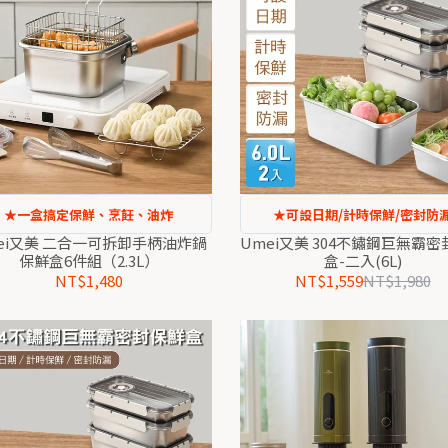
★一盒搞定保鮮、烹飪、油炸
★可設日期/計時保鮮/密封防
ei又美 二合一可拆卸手柄油炸鍋
Umei又美 304不鏽鋼巨無霸
保鮮盒6件組（2.3L）
盒-二入(6L)
NT$1,480
NT$1,559
NT$1,980