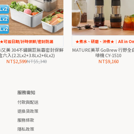
★可設日期/計時保鮮/密封防漏
★煮水、研磨、沖煮★｜All in On
｜
ei又美 304不鏽鋼巨無霸密封保鮮
MATURE美萃 GoBrew 行野
盒六入(2.2Lx2+3.8Lx2+6Lx2)
啡機 CY-1510
NT$2,599
NT$5,340
NT$9,160
服務需知
付款與配送
退換貨政策
服務條款
隱私政策