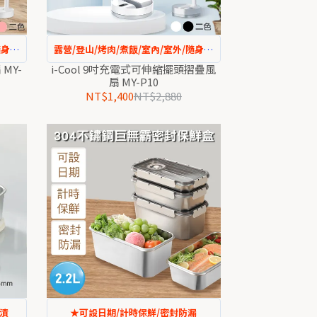
隨身攜
露營/登山/烤肉/煮飯/室內/室外/隨身攜
帶
MY-
i-Cool 9吋充電式可伸縮擺頭摺疊風
扇 MY-P10
NT$1,400
NT$2,880
醃漬
★可設日期/計時保鮮/密封防漏