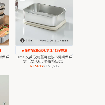
漏
★保鮮/微波/蒸烤/調理/收納/醃漬
密封保鮮
Umei又美 玻璃蓋可微波不鏽鋼保鮮
盒 （雙入組 / 多規格任選）
NT$698
NT$1,598