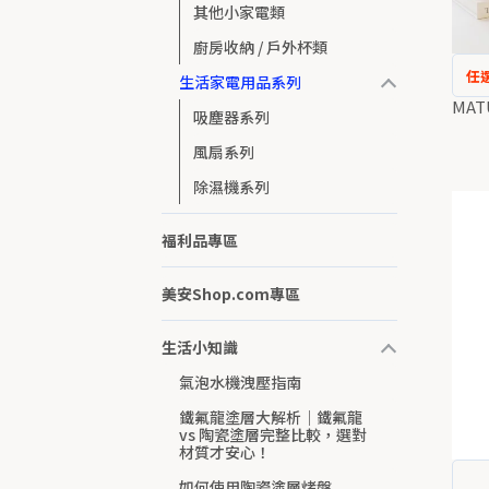
其他小家電類
廚房收納 / 戶外杯類
任選
生活家電用品系列
MA
吸塵器系列
風扇系列
除濕機系列
福利品專區
美安Shop.com專區
生活小知識
氣泡水機洩壓指南
鐵氟龍塗層大解析｜鐵氟龍
vs 陶瓷塗層完整比較，選對
材質才安心！
如何使用陶瓷塗層烤盤