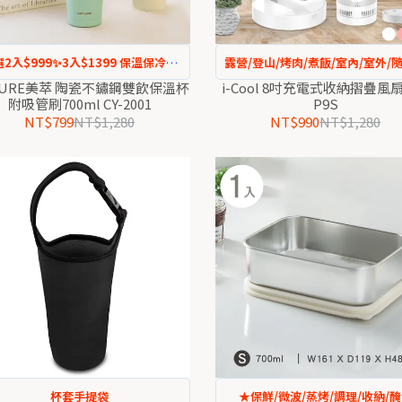
2入$999✨3入$1399 保溫保冷四
露營/登山/烤肉/煮飯/室內/室外/
季皆宜✨
帶
TURE美萃 陶瓷不鏽鋼雙飲保溫杯
i-Cool 8吋充電式收納摺疊風扇 
附吸管刷700ml CY-2001
P9S
NT$799
NT$1,280
NT$990
NT$1,280
杯套手提袋
★保鮮/微波/蒸烤/調理/收納/