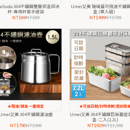
uaSoda 304不鏽鋼雙層保溫保冰
Umei又美 玻璃蓋可微波不鏽
杯-專用杯套手提袋
盒 (單入組）
NT$69
NT$89
NT$499
NT$799
★隔渣/儲油 一壼搞定
★可設日期/計時保鮮/密封防
Umei又美 304不鏽鋼濾油壺
Umei又美 304不鏽鋼巨無霸
盒-二入(2.2L)
NT$790
NT$990
NT$929
NT$1,580