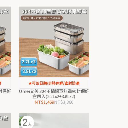
漏
★可設日期/計時保鮮/密封防漏
密封保鮮
Umei又美 304不鏽鋼巨無霸密封保鮮
盒四入(2.2Lx2+3.8Lx2)
NT$1,469
NT$3,360