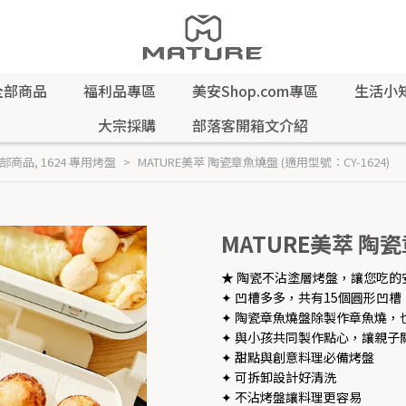
全部商品
福利品專區
美安Shop.com專區
生活小
大宗採購
部落客開箱文介紹
部商品
,
1624 專用烤盤
MATURE美萃 陶瓷章魚燒盤 (適用型號：CY-1624)
MATURE美萃 陶瓷
★ 陶瓷不沾塗層烤盤，讓您吃的
✦ 凹槽多多，共有15個圓形凹
✦ 陶瓷章魚燒盤除製作章魚燒，
✦ 與小孩共同製作點心，讓親子
✦ 甜點與創意料理必備烤盤
✦ 可拆卸設計好清洗
✦ 不沾烤盤讓料理更容易