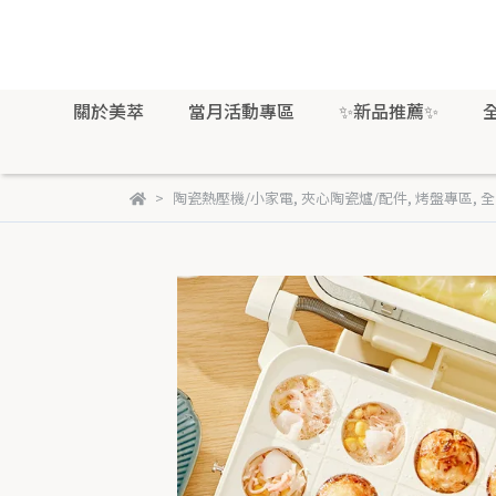
關於美萃
當月活動專區
✨新品推薦✨
陶瓷熱壓機/小家電
,
夾心陶瓷爐/配件
,
烤盤專區
,
全