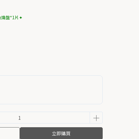
魚燒盤*1片✦
立即購買