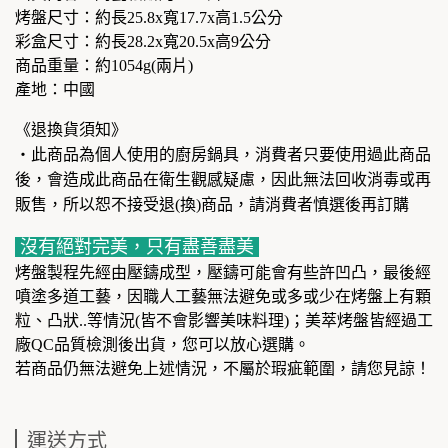
烤盤尺寸：約長25.8x寬17.7x高1.5公分
彩盒尺寸：約長28.2x寬20.5x高9公分
商品重量：約1054g(兩片)
產地：中國
《退換貨須知》
‧此商品為個人使用的廚房鍋具，消費者只要使用過此商品
後，會造成此商品在衛生觀感疑慮，因此無法回收消毒或再
販售，所以恕不接受退(換)商品，請消費者慎選後再訂購
沒有絕對完美，只有盡善盡美
烤盤製程先經由壓鑄成型，壓鑄可能會有些許凹凸，最後經
噴塗多道工藝，因職人工藝無法避免或多或少在烤盤上有顆
粒、凸狀..等情況(皆不會影響美味料理)；美萃烤盤皆經過工
廠QC品質檢測後出貨，您可以放心選購。
若商品仍無法避免上述情況，不屬於瑕疵範圍，請您見諒！
運送方式