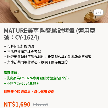
1
/
5
MATURE美萃 陶瓷鬆餅烤盤 (適用型
號：CY-1624)
✦ 可拆卸設計好清洗
✦ 不沾烤盤讓料理更容易
✦ 陶瓷鬆餅盤除了製作鬆餅，也可製作其它甜點及創意料理
✦ 與小孩共同製作點心，讓親子關係更加分
購買須知：
✦此商品為CY-1624專用鬆餅烤盤壹組(2片)✦
✦不包含CY-1624主機✦
獨家安心陶瓷塗層，減少食安疑慮
NT$1,690
NT$3,360