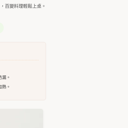
納，百變料理輕鬆上桌。
防漏。
加熱。