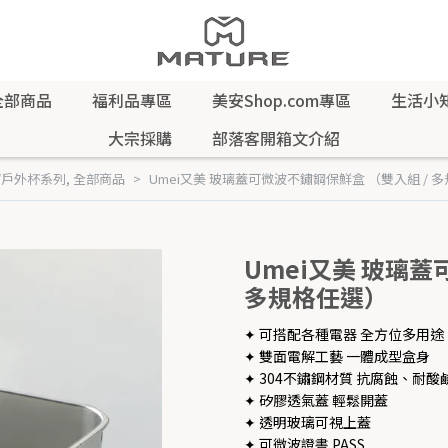
全部商品
福利品專區
美安Shop.com專區
生活小
大宗採購
部落客開箱文介紹
/戶外杯系列
,
全部商品
Umei又美 玻璃蓋可微波不鏽鋼保鮮盒 （雙入組 / 
Umei又美 玻璃蓋
多規格任選）
✦ 可搭配各種電器 全方位多用途
✦ 雙面電解工藝 一體成型盒身
✦ 304不鏽鋼材質 抗腐蝕、耐酸
✦ 矽膠透氣蓋 輕鬆開蓋
✦ 透明玻璃可視上蓋
✦ 可微波證書 PASS