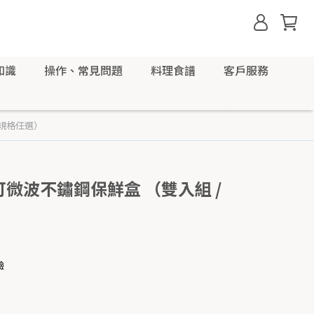
知識
操作、常見問題
料理食譜
客戶服務
多規格任選）
可微波不鏽鋼保鮮盒 （雙入組 /
鹼